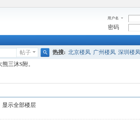
用户名
密码
热搜:
北京楼凤
广州楼凤
深圳楼
帖子
搜
大熊三沐S附。
索
显示全部楼层