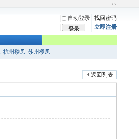
切
换
自动登录
找回密码
到
立即注册
宽
登录
版
凤
杭州楼凤
苏州楼凤
返回列表