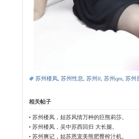
苏州楼凤
,
苏州性息
,
苏州lf
,
苏州qm
,
苏州
相关帖子
•
苏州楼凤，姑苏风情万种的巨熊莉莎。
•
苏州楼凤，吴中苏西回归 大长腿。
•
苏州爽记，姑苏恩宠美熊肥臀榨汁机。