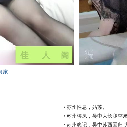
良家
•
苏州性息，姑苏。
•
苏州楼凤，吴中大长腿苹
•
苏州爽记，吴中苏西回归 