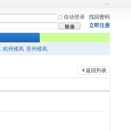
切
换
自动登录
找回密码
到
立即注册
宽
登录
版
凤
杭州楼凤
苏州楼凤
返回列表