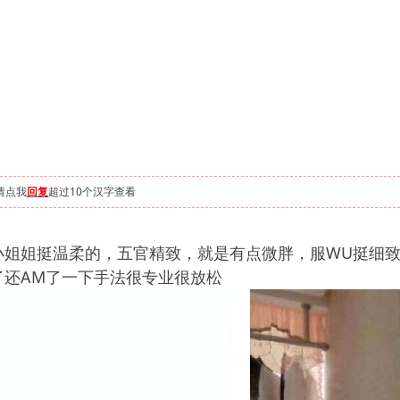
请点我
回复
超过10个汉字查看
姐姐挺温柔的，五官精致，就是有点微胖，服WU挺细致
了还AM了一下手法很专业很放松