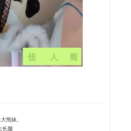
果大熊妹。
大长腿