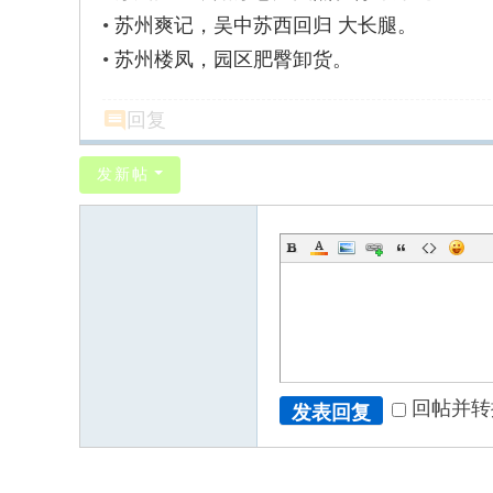
•
苏州爽记，吴中苏西回归 大长腿。
•
苏州楼凤，园区肥臀卸货。
回复
发新帖
回帖并转
发表回复