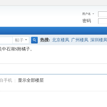
用户名
密码
热搜:
北京楼凤
广州楼凤
深圳楼
帖子
搜
吴中石湖S附橘子。
索
自手机
|
显示全部楼层