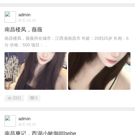
admin
昨天 03:26
南昌楼凤，薇薇
南昌楼凤，薇薇所在城市：江西省南昌市 年龄：20到25岁 长相：6
分 价格：500 项目： ...
3331
0
admin
前天 09:25
南昌爽记，西湖小敏御姐bebe