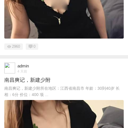
2960
0
admin
4 天前
南昌爽记，新建少附
南昌爽记，新建少附所在地区：江西省南昌市 年龄：30到40岁 长
相：6分 价位：400 项 ...