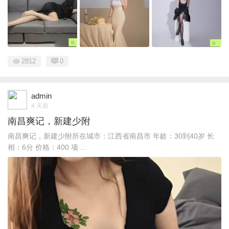
2812
0
admin
4 天前
南昌爽记，新建少附
南昌爽记，新建少附所在城市：江西省南昌市 年龄：30到40岁 长
相：6分 价格：400 项 ...