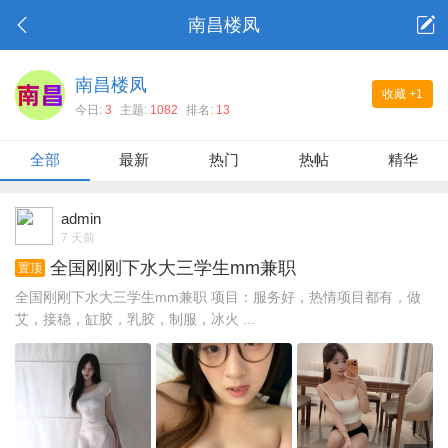
南昌楼凤
南昌楼凤
收藏
+1
今日:
3
主题:
1082
排名:
13
全部
最新
热门
热帖
精华
admin
7 天前
全国刚刚下水大三学生mm兼职
置顶
全国刚刚下水大三学生mm兼职 项目：服务好，热情项目都有，做
艾，接稳，缸胶，乳胶，制服，冰火 ...