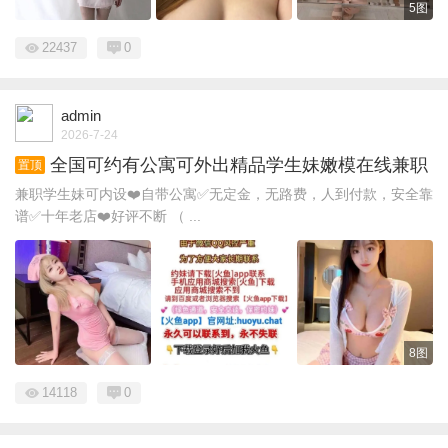
5图
22437
0
admin
2026-7-24
全国可约有公寓可外出精品学生妹嫩模在线兼职
置顶
兼职学生妹可内设❤️自带公寓✅无定金，无路费，人到付款，安全靠
谱✅十年老店❤️好评不断 （ ...
8图
14118
0