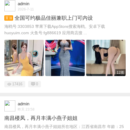
admin
2026-7-11
全国可约极品佳丽兼职上门可内设
置顶
海鸥号:3303853 苹果下载AppStore搜索海鸥。安卓下载
huoyuim.com 火鱼号:fg886619 应用商店搜 ...
12图
17416
0
admin
昨天 23:58
南昌楼凤，再月丰满小燕子姐姐
南昌楼凤，再月丰满小燕子姐姐所在地区：江西省南昌市 年龄：25