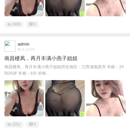
2409
0
admin
昨天 23:29
南昌楼凤，再月丰满小燕子姐姐
南昌楼凤，再月丰满小燕子姐姐所在地区：江西省南昌市 年龄：25
到30岁 长相：6分 价格 ...
2252
0