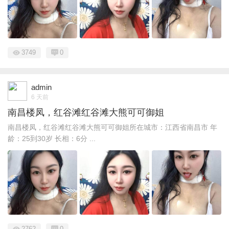
3749
0
admin
6 天前
南昌楼凤，红谷滩红谷滩大熊可可御姐
南昌楼凤，红谷滩红谷滩大熊可可御姐所在城市：江西省南昌市 年
龄：25到30岁 长相：6分 ...
2762
0