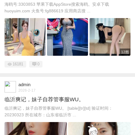
海鸥号:3303853 苹果下载AppStore搜索海鸥。安卓下载
huoyuim.com 火鱼号:fg886619 应用商店搜 ...
12图
16181
0
admin
2026-2-17
临沂爽记，妹子自荐管事服WU。
临沂爽记，妹子自荐管事服WU。 [table][tr][td] 验证时间：
20230323 所在城市：山东省临沂市 ...