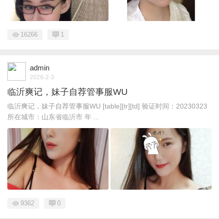
16266
1
admin
2026-2-3
临沂爽记，妹子自荐管事服WU
临沂爽记，妹子自荐管事服WU [table][tr][td] 验证时间：20230323
所在城市：山东省临沂市 年 ...
9362
0