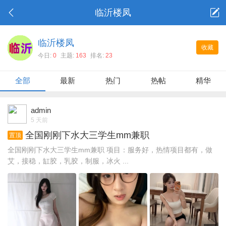
临沂楼凤
临沂楼凤
收藏
今日:
0
主题:
163
排名:
23
全部
最新
热门
热帖
精华
admin
5 天前
全国刚刚下水大三学生mm兼职
置顶
全国刚刚下水大三学生mm兼职 项目：服务好，热情项目都有，做
艾，接稳，缸胶，乳胶，制服，冰火 ...