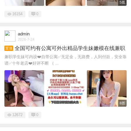
5图
16154
0
admin
2026-7-24
全国可约有公寓可外出精品学生妹嫩模在线兼职
置顶
兼职学生妹可内设❤️自带公寓✅无定金，无路费，人到付款，安全靠
谱✅十年老店❤️好评不断 （ ...
8图
12672
0