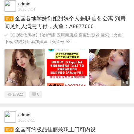
admin
2026-7-14
全国各地学妹御姐甜妹个人兼职 自带公寓 到房
置顶
间见到人满意再付，火鱼：A8877666
✅【QQ微信风控】约炮请到应用商店或 百度浏览器 搜索（火鱼）
下载 登陆好后添加妹妹《火鱼号:A8 ...
7图
17922
0
admin
2026-7-11
全国可约极品佳丽兼职上门可内设
置顶