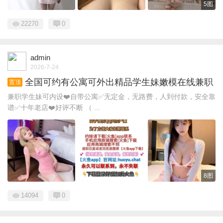
5图
22270
0
admin
2026-7-24
全国可约有公寓可外出精品学生妹嫩模在线兼职
置顶
兼职学生妹可内设❤️自带公寓✅无定金，无路费，人到付款，安全靠
谱✅十年老店❤️好评不断 （ ...
8图
14094
0