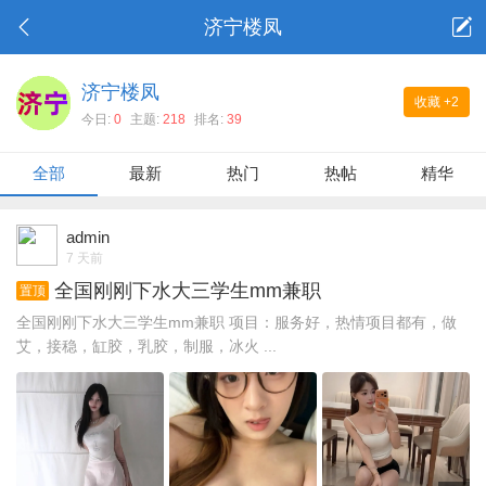
济宁楼凤
济宁楼凤
收藏
+2
今日:
0
主题:
218
排名:
39
全部
最新
热门
热帖
精华
admin
7 天前
全国刚刚下水大三学生mm兼职
置顶
全国刚刚下水大三学生mm兼职 项目：服务好，热情项目都有，做
艾，接稳，缸胶，乳胶，制服，冰火 ...