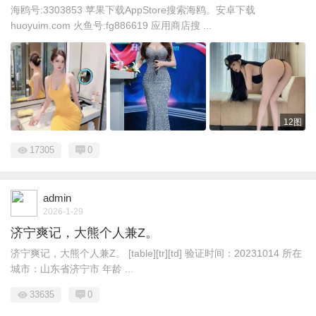
海鸥号:3303853 苹果下载AppStore搜索海鸥。安卓下载
huoyuim.com 火鱼号:fg886619 应用商店搜 ...
12图
17305
0
admin
2026-1-29
济宁爽记，大熊个人兼Z。
济宁爽记，大熊个人兼Z。 [table][tr][td] 验证时间：20231014 所在
城市：山东省济宁市 年龄 ...
33635
0