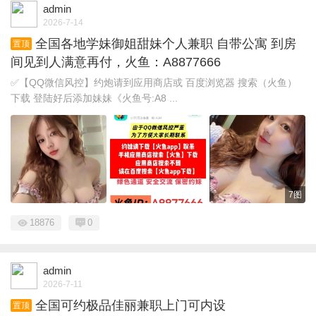
admin
2026-7-14
全国各地学妹御姐甜妹个人兼职 自带公寓 到房
置顶
间见到人满意再付，火鱼：A8877666
✅【QQ微信风控】约炮请到应用商店或 百度浏览器 搜索（火鱼）
下载 登陆好后添加妹妹《火鱼号:A8 ...
7图
18876
0
admin
2026-7-11
全国可约极品佳丽兼职上门可内设
置顶