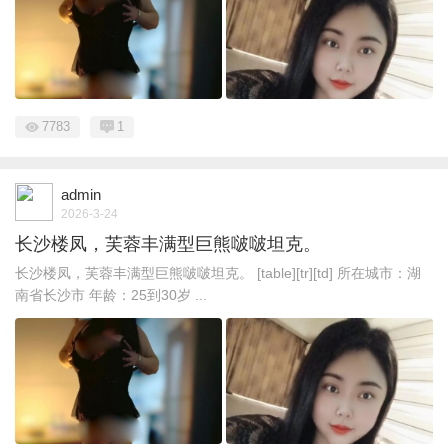
7783
1
admin
2026-3-24
长沙楼凤，芙蓉丰满型巨熊啵啵坦克。
长沙楼凤，芙蓉丰满型巨熊啵啵坦克。 [table][tr][td] 所在城市：湖
南省长沙市 年龄：25到30岁 ...