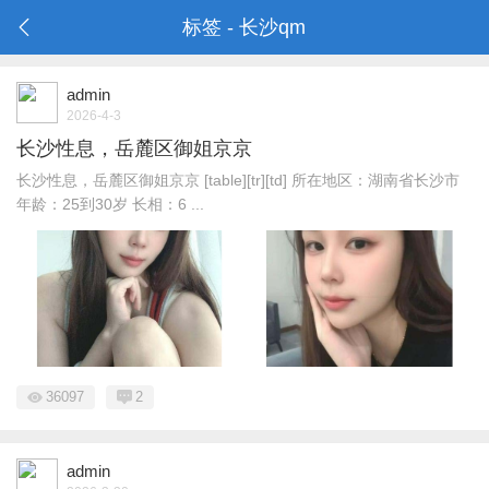
标签 - 长沙qm
admin
2026-4-3
长沙性息，岳麓区御姐京京
长沙性息，岳麓区御姐京京 [table][tr][td] 所在地区：湖南省长沙市
年龄：25到30岁 长相：6 ...
36097
2
admin