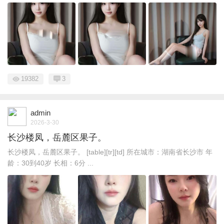
19382
3
admin
2026-3-30
长沙楼凤，岳麓区果子。
长沙楼凤，岳麓区果子。 [table][tr][td] 所在城市：湖南省长沙市 年
龄：30到40岁 长相：6分 ...