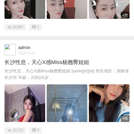
4图
16300
1
admin
2026-3-27
长沙性息，天心X感Miss杨翘臀姐姐
长沙性息，天心X感Miss杨翘臀姐姐 [table][tr][td] 所在地区：湖南省
长沙市 年龄：20到25岁 ...
4图
15713
3