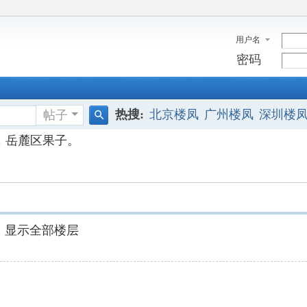
用户名
密码
热搜:
北京楼凤
广州楼凤
深圳楼
帖子
搜
，岳麓区果子。
索
显示全部楼层