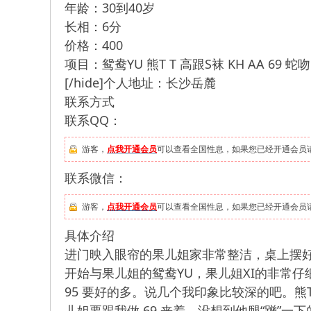
年龄：30到40岁
长相：6分
价格：400
项目：鸳鸯YU 熊T T 高跟S袜 KH AA 69 蛇吻 
[/hide]个人地址：长沙岳麓
联系方式
联系QQ：
游客，
点我开通会员
可以查看全国性息，如果您已经开通会员
联系微信：
游客，
点我开通会员
可以查看全国性息，如果您已经开通会员
具体介绍
进门映入眼帘的果儿姐家非常整洁，桌上摆
开始与果儿姐的鸳鸯YU，果儿姐XI的非常仔细
95 要好的多。说几个我印象比较深的吧。熊
儿姐要跟我做 69 来着，没想到他腿“蹭”