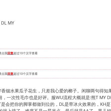
DL MY
请点我
回复
超过10个汉字查看
请点我
回复
超过10个汉字查看
好香烟水果瓜子花生，只差我心爱的榔子。闲聊两句得知
，一次性毛巾也是好评。服WU流程大概就是:熊T MY D
T是会把你的脚掌都做到位的，DL是带冰火效果的，KH
一下的就上墙了，难度不是一星半点。最后就是AA了，果