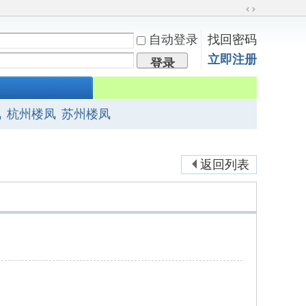
切
换
自动登录
找回密码
到
立即注册
宽
登录
版
凤
杭州楼凤
苏州楼凤
返回列表