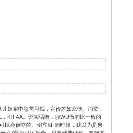
果儿姐家中急需用钱，定价才如此低。消费，
L，KH AA。说实话嗷，服WU做的比一般的
是可以会倒立的。倒立KH的时候，我以为是果
儿姐什么Z势都可以配合，只要他能做到，奈何本