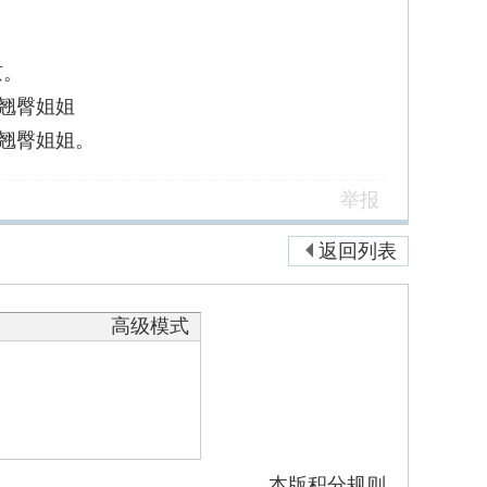
京。
杨翘臀姐姐
杨翘臀姐姐。
举报
返回列表
高级模式
本版积分规则