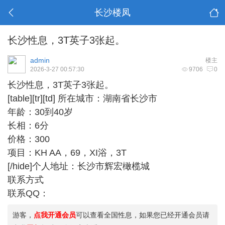
长沙楼凤
长沙性息，3T英子3张起。
admin
楼主
2026-3-27 00:57:30
9706
0
长沙性息，3T英子3张起。
[table][tr][td] 所在城市：湖南省长沙市
年龄：30到40岁
长相：6分
价格：300
项目：KH AA，69，XI浴，3T
[/hide]个人地址：长沙市辉宏橄榄城
联系方式
联系QQ：
游客，
点我开通会员
可以查看全国性息，如果您已经开通会员请